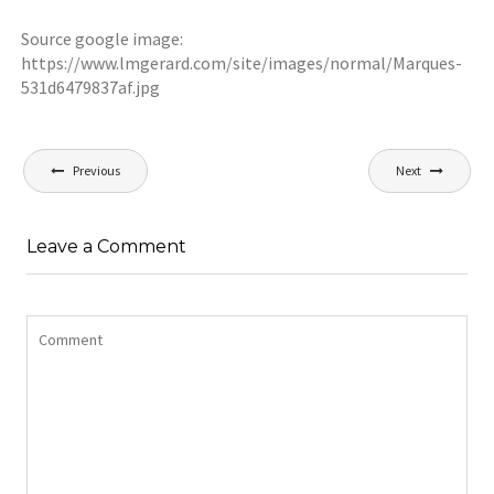
Source google image:
https://www.lmgerard.com/site/images/normal/Marques-
531d6479837af.jpg
Navigation
Previous
Next
de
l’article
Leave a Comment