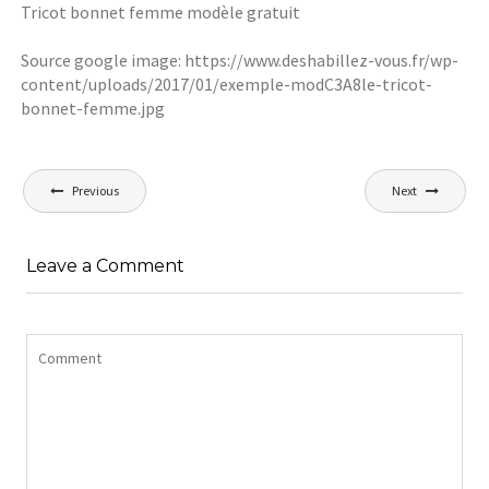
Tricot bonnet femme modèle gratuit
Source google image: https://www.deshabillez-vous.fr/wp-
content/uploads/2017/01/exemple-modC3A8le-tricot-
bonnet-femme.jpg
Navigation
Previous
Next
de
l’article
Leave a Comment