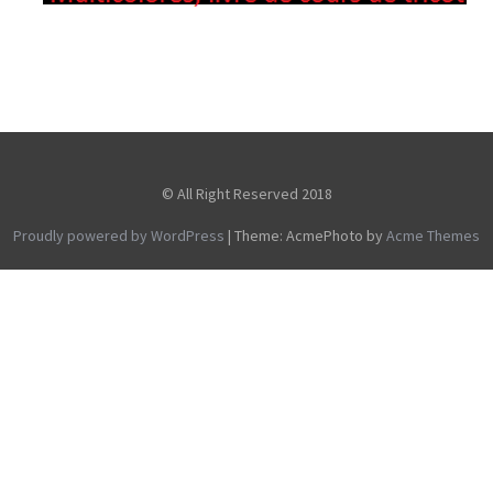
© All Right Reserved 2018
Proudly powered by WordPress
|
Theme: AcmePhoto by
Acme Themes