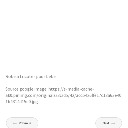
Robe a tricoter pour bebe
Source google image: https://s-media-cache-
ak0.pinimg.com/originals/3c/d5/42/3cd5426ffe17c13a63e40
1b4314d15e0.jpg
Navigation
Previous
Next