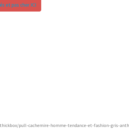
s et pas cher ICI
-thickbox/pull-cachemire-homme-tendance-et-fashion-gris-anth