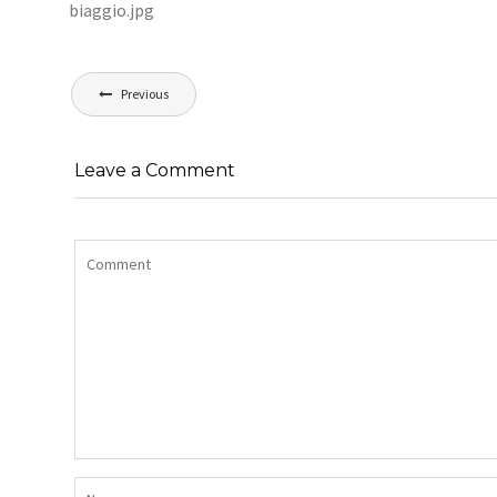
biaggio.jpg
Navigation
Previous
de
l’article
Leave a Comment