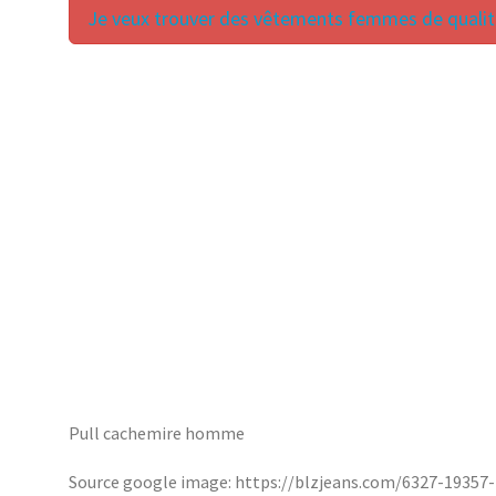
Je veux trouver des vêtements femmes de qualité
Pull cachemire homme
Source google image: https://blzjeans.com/6327-19357