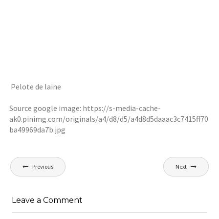
Pelote de laine
Source google image: https://s-media-cache-
ak0.pinimg.com/originals/a4/d8/d5/a4d8d5daaac3c7415ff70
ba49969da7b.jpg
Navigation
Previous
Next
de
l’article
Leave a Comment