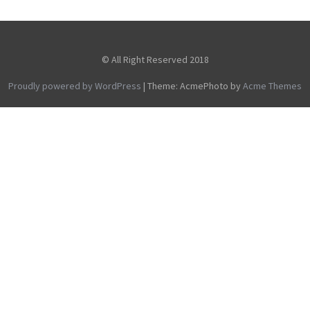
© All Right Reserved 2018
Proudly powered by WordPress
|
Theme: AcmePhoto by
Acme Themes