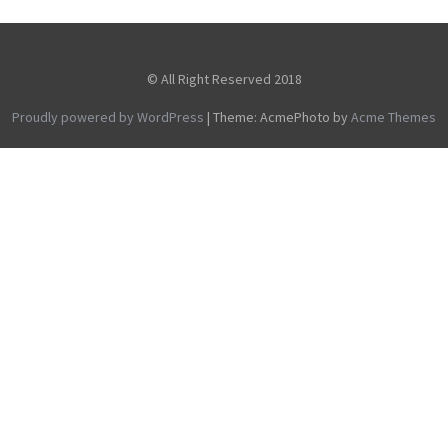
© All Right Reserved 2018
Proudly powered by WordPress
|
Theme: AcmePhoto by
Acme Themes