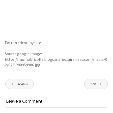
Patron tricot layette
Source google image:
https://momobricolle.blogs.marieclaireidees.com/media/0
2/02/1280959986.jpg
Navigation
Previous
Next
de
l’article
Leave a Comment