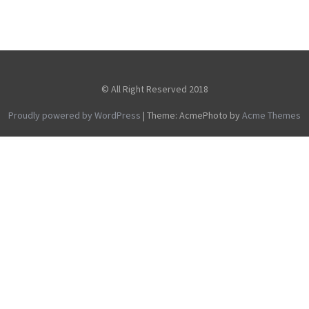
© All Right Reserved 2018
Proudly powered by WordPress
|
Theme: AcmePhoto by
Acme Themes