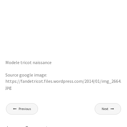
Modele tricot naissance
Source google image:
https://fandetricot.files.wordpress.com/2014/01/img_2664.
jpg
Navigation
Previous
Next
de
l’article