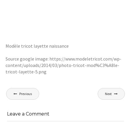
Modèle tricot layette naissance
Source google image: https://www.modeletricot.com/wp-
content/uploads/2014/03/photo-tricot-mod%C3%A8le-
tricot-layette-5.png
Navigation
Previous
Next
de
l’article
Leave a Comment