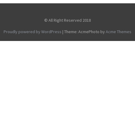
© All Right Reserved 2018
Proudly powered by WordPress
|
Theme: AcmePhoto by
Acme Themes