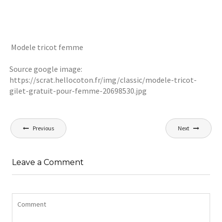
Modele tricot femme
Source google image:
https://scrat.hellocoton.fr/img/classic/modele-tricot-
gilet-gratuit-pour-femme-20698530.jpg
Navigation
Previous
Next
de
l’article
Leave a Comment