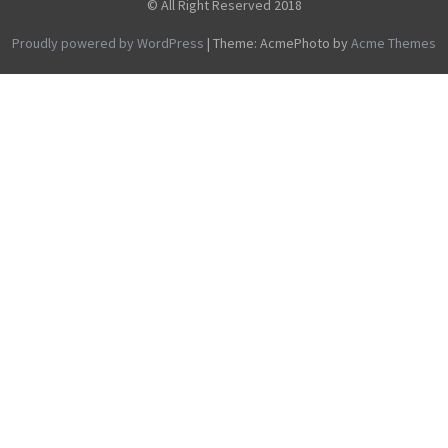
© All Right Reserved 2018
Proudly powered by WordPress
|
Theme: AcmePhoto by
Acme Themes