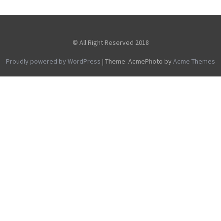
© All Right Reserved 2018
Proudly powered by WordPress
|
Theme: AcmePhoto by
Acme Themes