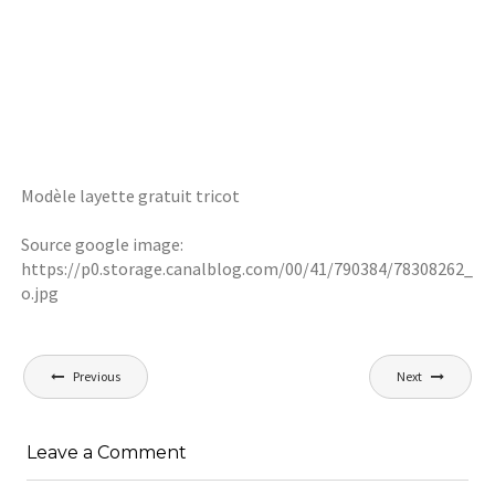
Modèle layette gratuit tricot
Source google image:
https://p0.storage.canalblog.com/00/41/790384/78308262_
o.jpg
Navigation
Previous
Next
de
l’article
Leave a Comment