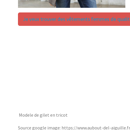
Je veux trouver des vêtements femmes de qualité
Modele de gilet en tricot
Source google image: https://www.aubout-del-aiguille