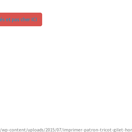
s et pas cher ICI
.fr/wp-content/uploads/2015/07/imprimer-patron-tricot-gilet-h