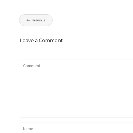
Navigation
Previous
de
l’article
Leave a Comment