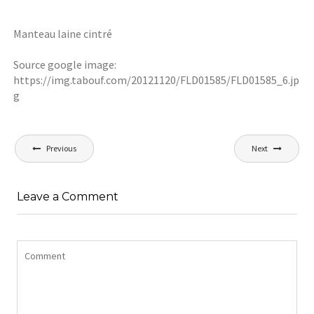
Manteau laine cintré
Source google image:
https://img.tabouf.com/20121120/FLD01585/FLD01585_6.jp
g
Navigation
Previous
Next
de
l’article
Leave a Comment