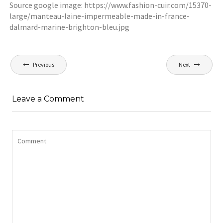
Source google image: https://www.fashion-cuir.com/15370-
large/manteau-laine-impermeable-made-in-france-
dalmard-marine-brighton-bleu.jpg
Navigation
Previous
Next
de
l’article
Leave a Comment