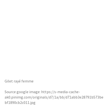
Gilet rayé femme
Source google image: https://s-media-cache-
ak0.pinimg.com/originals/d7/1a/bb/d71abb3e28791b573be
bf1890cb2c011.jpg