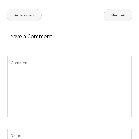
Navigation
Previous
Next
de
l’article
Leave a Comment