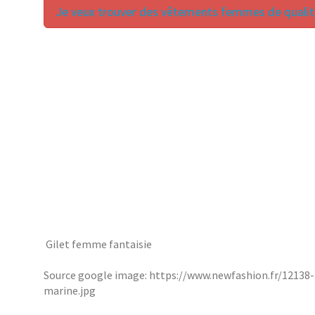
Je veux trouver des vêtements femmes de qualité
Gilet femme fantaisie
Source google image: https://www.newfashion.fr/12138
marine.jpg