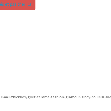
s et pas cher ICI
-36440-thickbox/gilet-femme-fashion-glamour-sindy-couleur-bl