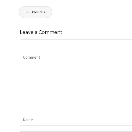
Navigation
Previous
de
l’article
Leave a Comment