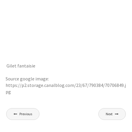
Gilet fantaisie
Source google image:
https://p2.storage.canalblog.com/23/67/790384/70706849.j
pg
Navigation
Previous
Next
de
l’article