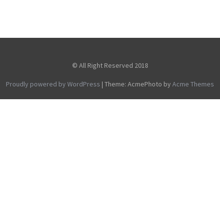
© All Right Reserved 2018
Proudly powered by WordPress
|
Theme: AcmePhoto by
Acme Themes