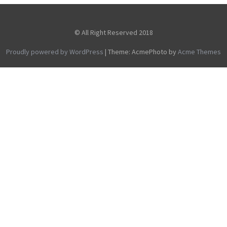
© All Right Reserved 2018
Proudly powered by WordPress
|
Theme: AcmePhoto by
Acme Themes