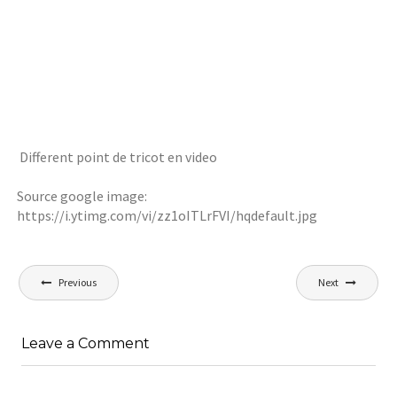
Different point de tricot en video
Source google image:
https://i.ytimg.com/vi/zz1oITLrFVI/hqdefault.jpg
Navigation
Previous
Next
de
l’article
Leave a Comment