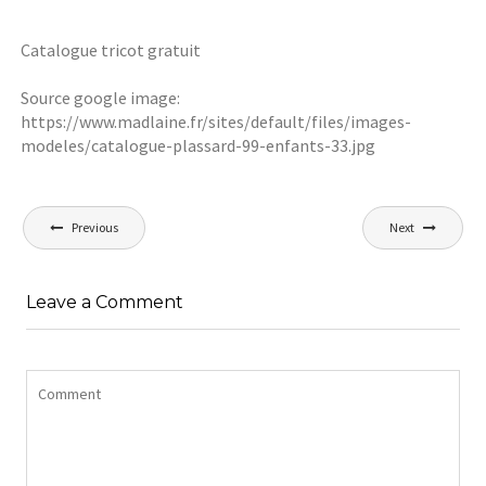
Catalogue tricot gratuit
Source google image:
https://www.madlaine.fr/sites/default/files/images-
modeles/catalogue-plassard-99-enfants-33.jpg
Navigation
Previous
Next
de
l’article
Leave a Comment