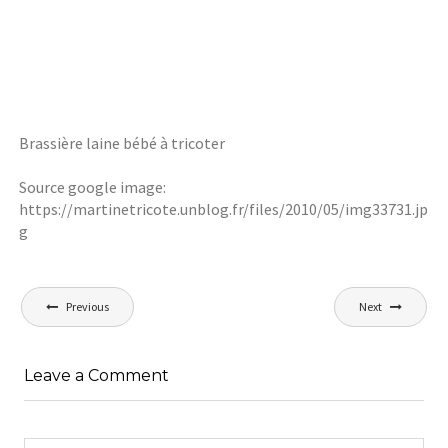
Brassière laine bébé à tricoter
Source google image:
https://martinetricote.unblog.fr/files/2010/05/img33731.jp
g
Navigation
Previous
Next
de
l’article
Leave a Comment