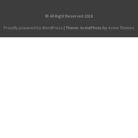
© All Right Reserved 2018
Proudly powered by WordPress
|
Theme: AcmePhoto by
Acme Themes