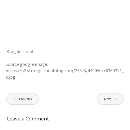
Blog de tricot
Source google image:
https://p2.storage.canalblog.com/27/26/449050/78369221_
o.jpg
Navigation
Previous
Next
de
l’article
Leave a Comment