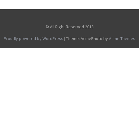
© All Right Reserved 2018
Proudly powered by WordPress
|
Theme: AcmePhoto by
Acme Themes