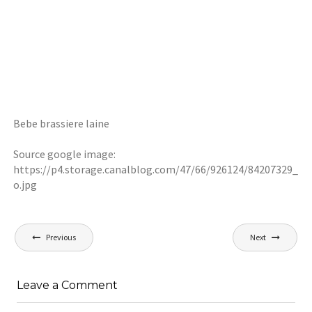
Bebe brassiere laine
Source google image:
https://p4.storage.canalblog.com/47/66/926124/84207329_
o.jpg
Navigation
Previous
Next
de
l’article
Leave a Comment