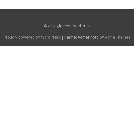
© All Right Reserved 2018
Proudly powered by WordPress
|
Theme: AcmePhoto by
Acme Themes